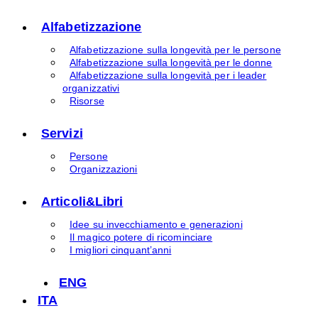
Alfabetizzazione
Alfabetizzazione sulla longevità per le persone
Alfabetizzazione sulla longevità per le donne
Alfabetizzazione sulla longevità per i leader
organizzativi
Risorse
Servizi
Persone
Organizzazioni
Articoli&Libri
Idee su invecchiamento e generazioni
Il magico potere di ricominciare
I migliori cinquant’anni
ENG
ITA