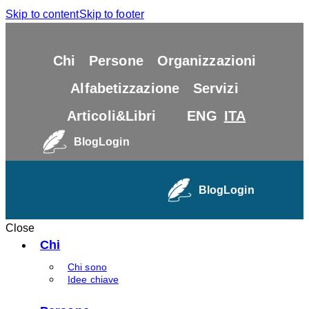
Skip to content
Skip to footer
Chi
Persone
Organizzazioni
Alfabetizzazione
Servizi
Articoli&Libri
ENG
ITA
Blog
Login
Blog
Login
Close
Chi
Chi sono
Idee chiave