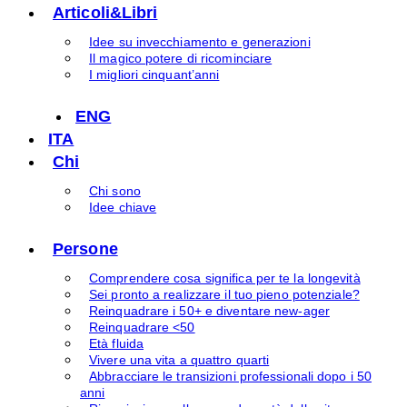
Articoli&Libri
Idee su invecchiamento e generazioni
Il magico potere di ricominciare
I migliori cinquant’anni
ENG
ITA
Chi
Chi sono
Idee chiave
Persone
Comprendere cosa significa per te la longevità
Sei pronto a realizzare il tuo pieno potenziale?
Reinquadrare i 50+ e diventare new-ager
Reinquadrare <50
Età fluida
Vivere una vita a quattro quarti
Abbracciare le transizioni professionali dopo i 50
anni