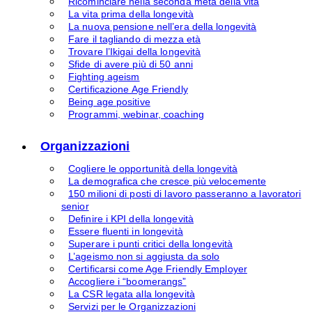
Ricominciare nella seconda metà della vita
La vita prima della longevità
La nuova pensione nell’era della longevità
Fare il tagliando di mezza età
Trovare l’Ikigai della longevità
Sfide di avere più di 50 anni
Fighting ageism
Certificazione Age Friendly
Being age positive
Programmi, webinar, coaching
Organizzazioni
Cogliere le opportunità della longevità
La demografica che cresce più velocemente
150 milioni di posti di lavoro passeranno a lavoratori
senior
Definire i KPI della longevità
Essere fluenti in longevità
Superare i punti critici della longevità
L’ageismo non si aggiusta da solo
Certificarsi come Age Friendly Employer
Accogliere i “boomerangs”
La CSR legata alla longevità
Servizi per le Organizzazioni