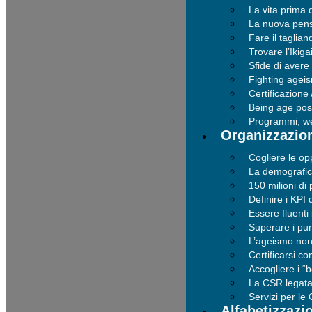
La vita prima 
La nuova pensi
Fare il taglia
Trovare l’Ikiga
Sfide di avere 
Fighting agei
Certificazione
Being age posi
Programmi, we
Organizzazio
Cogliere le op
La demografic
150 milioni di
Definire i KPI 
Essere fluenti 
Superare i punt
L’ageismo non 
Certificarsi c
Accogliere i 
La CSR legata 
Servizi per le
Alfabetizzazi