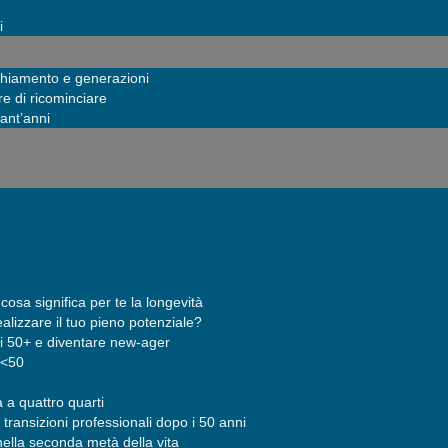
i
chiamento e generazioni
re di ricominciare
uant’anni
sa significa per te la longevità
ealizzare il tuo pieno potenziale?
i 50+ e diventare new-ager
 <50
a a quattro quarti
 transizioni professionali dopo i 50 anni
ella seconda metà della vita