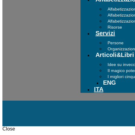
Alfabetizzazio
Alfabetizzazio
Alfabetizzazion
Risorse
Servizi
Persone
Organizzazion
Articoli&Libri
Idee su invec
Il magico pote
I migliori cinq
ENG
ITA
Close