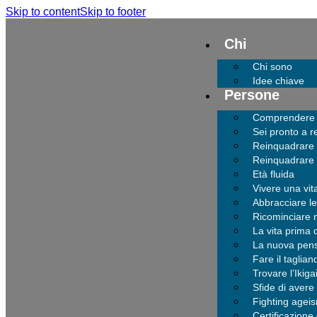
Skip to content
Skip to footer
Chi
Chi sono
Idee chiave
Persone
Comprendere co
Sei pronto a r
Reinquadrare 
Reinquadrare
Età fluida
Vivere una vit
Abbracciare le
Ricominciare n
La vita prima 
La nuova pensi
Fare il taglia
Trovare l’Ikiga
Sfide di avere 
Fighting agei
Certificazione