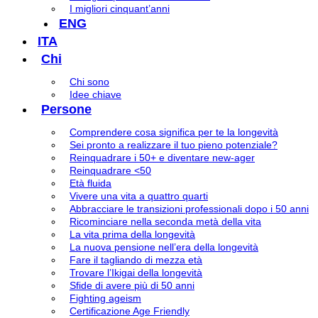
I migliori cinquant’anni
ENG
ITA
Chi
Chi sono
Idee chiave
Persone
Comprendere cosa significa per te la longevità
Sei pronto a realizzare il tuo pieno potenziale?
Reinquadrare i 50+ e diventare new-ager
Reinquadrare <50
Età fluida
Vivere una vita a quattro quarti
Abbracciare le transizioni professionali dopo i 50 anni
Ricominciare nella seconda metà della vita
La vita prima della longevità
La nuova pensione nell’era della longevità
Fare il tagliando di mezza età
Trovare l’Ikigai della longevità
Sfide di avere più di 50 anni
Fighting ageism
Certificazione Age Friendly