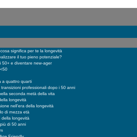
sa significa per te la longevità
ealizzare il tuo pieno potenziale?
i 50+ e diventare new-ager
 <50
a a quattro quarti
 transizioni professionali dopo i 50 anni
ella seconda metà della vita
della longevità
one nell’era della longevità
ndo di mezza età
i della longevità
più di 50 anni
sm
 Age Friendly