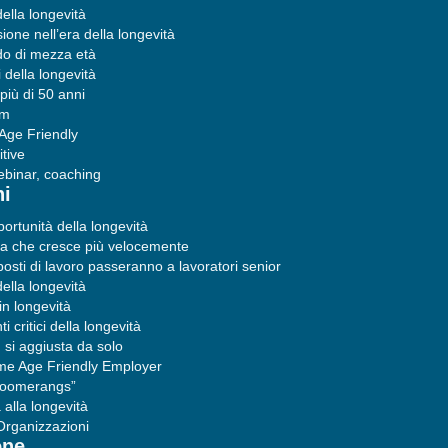
della longevità
one nell’era della longevità
ndo di mezza età
i della longevità
più di 50 anni
sm
 Age Friendly
tive
binar, coaching
ni
portunità della longevità
a che cresce più velocemente
 posti di lavoro passeranno a lavoratori senior
della longevità
in longevità
i critici della longevità
si aggiusta da solo
ome Age Friendly Employer
“boomerangs”
alla longevità
 Organizzazioni
one