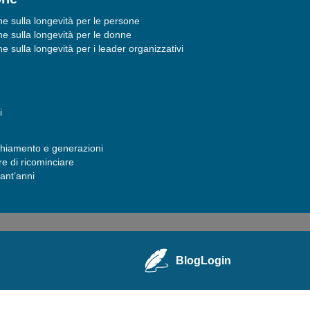
ne sulla longevità per le persone
ne sulla longevità per le donne
e sulla longevità per i leader organizzativi
i
chiamento e generazioni
re di ricominciare
uant’anni
Blog
Login