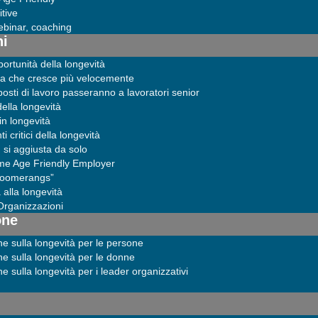
tive
binar, coaching
ni
portunità della longevità
a che cresce più velocemente
 posti di lavoro passeranno a lavoratori senior
della longevità
in longevità
i critici della longevità
si aggiusta da solo
ome Age Friendly Employer
“boomerangs”
alla longevità
 Organizzazioni
one
ne sulla longevità per le persone
ne sulla longevità per le donne
e sulla longevità per i leader organizzativi