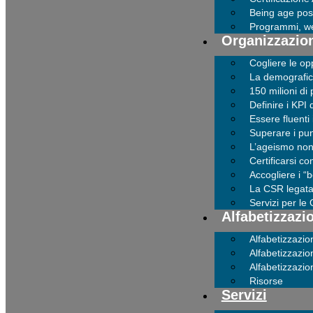
Being age posi
Programmi, we
Organizzazio
Cogliere le op
La demografic
150 milioni di
Definire i KPI 
Essere fluenti 
Superare i punt
L’ageismo non 
Certificarsi c
Accogliere i 
La CSR legata 
Servizi per le
Alfabetizzazi
Alfabetizzazio
Alfabetizzazio
Alfabetizzazion
Risorse
Servizi