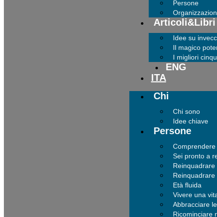
Persone
Organizzazion
Articoli&Libri
Idee su invec
Il magico pote
I migliori cinq
ENG
ITA
Chi
Chi sono
Idee chiave
Persone
Comprendere co
Sei pronto a r
Reinquadrare 
Reinquadrare
Età fluida
Vivere una vit
Abbracciare le
Ricominciare n